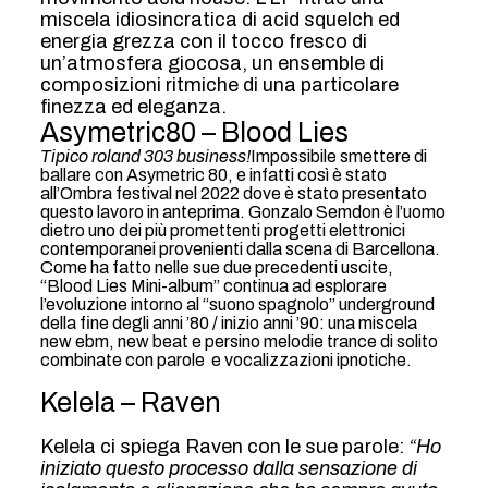
miscela idiosincratica di acid squelch ed
energia grezza con il tocco fresco di
un’atmosfera giocosa, un ensemble di
composizioni ritmiche di una particolare
finezza ed eleganza.
Asymetric80 – Blood Lies
Tipico roland 303 business!
Impossibile smettere di
ballare con Asymetric 80, e infatti così è stato
all’Ombra festival nel 2022 dove è stato presentato
questo lavoro in anteprima. Gonzalo Semdon è l’uomo
dietro uno dei più promettenti progetti elettronici
contemporanei provenienti dalla scena di Barcellona.
Come ha fatto nelle sue due precedenti uscite,
“Blood Lies Mini-album” continua ad esplorare
l’evoluzione intorno al “suono spagnolo” underground
della fine degli anni ’80 / inizio anni ’90: una miscela
new ebm, new beat e persino melodie trance di solito
combinate con parole e vocalizzazioni ipnotiche.
Kelela – Raven
Kelela ci spiega Raven con le sue parole:
“Ho
iniziato questo processo dalla sensazione di