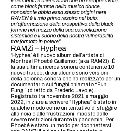
isolamento e alienazione che ho sempre avuto
come black femme nella musica dance,
nonostante abbia essa stessa origini nere.
RAVEN è il mio primo respiro nel buio,
un’affermazione della prospettiva della black
femme nel mezzo della sua cancellazione
sistemica e il suono della nostra vulnerabilità
trasformato in potere”
.
RAMZi – Hyphea
‘Hyphea’ è il nuovo album dell’artista di
Montreal Phoebé Guillemot (aka RAMZì). È
la sua ultima ricerca sonora contenente 10
nuove tracce, di cui alcune sono versioni
della colonna sonora che ha realizzato per un
documentario sui funghi chiamato “Fun
Fungi” (diretto da Frederic Lavoie).
Registrato tra novembre 2021 e maggio
2022, iniziare a scrivere “Hyphea” è stato in
qualche modo come un tentativo di sfuggire
alla noia e alle frustrazioni imposte dalle
severe restrizioni durante la pandemia. Per
Phoebé è stato un modo per riconnettersi