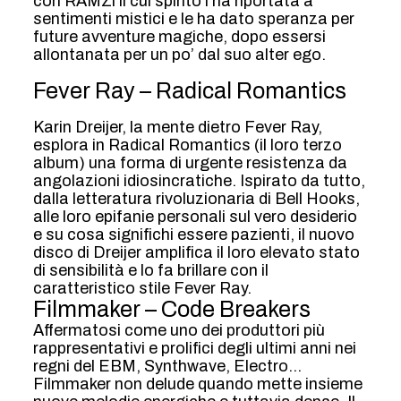
con RAMZi il cui spirito l’ha riportata a
sentimenti mistici e le ha dato speranza per
future avventure magiche, dopo essersi
allontanata per un po’ dal suo alter ego.
Fever Ray – Radical Romantics
Karin Dreijer, la mente dietro Fever Ray,
esplora in Radical Romantics (il loro terzo
album) una forma di urgente resistenza da
angolazioni idiosincratiche. Ispirato da tutto,
dalla letteratura rivoluzionaria di Bell Hooks,
alle loro epifanie personali sul vero desiderio
e su cosa significhi essere pazienti, il nuovo
disco di Dreijer amplifica il loro elevato stato
di sensibilità e lo fa brillare con il
caratteristico stile Fever Ray.
Filmmaker – Code Breakers
Affermatosi come uno dei produttori più
rappresentativi e prolifici degli ultimi anni nei
regni del EBM, Synthwave, Electro…
Filmmaker non delude quando mette insieme