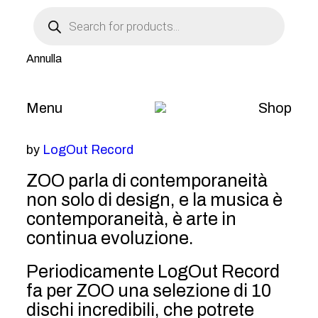
Products
TEN OF THE
search
Annulla
WALL _2
25 / MAG / 2023
WORLD
Menu
Shop
by
LogOut Record
ZOO parla di contemporaneità
non solo di design, e la musica è
contemporaneità, è arte in
continua evoluzione.
Periodicamente LogOut Record
fa per ZOO una selezione di 10
dischi incredibili, che potrete