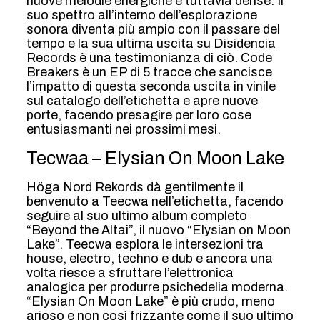
nuove melodie energiche e tuttavia dense. Il
suo spettro all’interno dell’esplorazione
sonora diventa più ampio con il passare del
tempo e la sua ultima uscita su Disidencia
Records è una testimonianza di ciò. Code
Breakers è un EP di 5 tracce che sancisce
l’impatto di questa seconda uscita in vinile
sul catalogo dell’etichetta e apre nuove
porte, facendo presagire per loro cose
entusiasmanti nei prossimi mesi.
Tecwaa – Elysian On Moon Lake
Höga Nord Rekords dà gentilmente il
benvenuto a Teecwa nell’etichetta, facendo
seguire al suo ultimo album completo
“Beyond the Altai”, il nuovo “Elysian on Moon
Lake”. Teecwa esplora le intersezioni tra
house, electro, techno e dub e ancora una
volta riesce a sfruttare l’elettronica
analogica per produrre psichedelia moderna.
“Elysian On Moon Lake” è più crudo, meno
arioso e non così frizzante come il suo ultimo