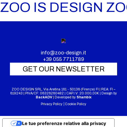
ZOO IS DESIGN ZO
info@zoo-design.it
+39 055 7711789
GET OUR NEWSLETTER
ZOO DESIGN SRL, Via Aretina 161 - 50136 (Firenze) FI | REA: FI –
619243 | PIVA/CF: 06326260482 | CAP.I.V: 20.000,00€ | Design by
BackADV
| Developed by
Shambix
Privacy Policy
Cookie Policy
Le tue preferenze relative alla privacy