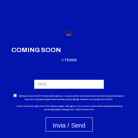
COMING SOON
< Home
Dichiaro di aver letto l’Informativa privacy e acconsento al trattamento dei miei dati personali per
ricevere comunicazioni commerciali o promozionali, tramite la newsletter di ZOO.
I have read and agreed to the privacy policy and agree to receive commercial and/or promotional
communications through the ZOO newsletter.