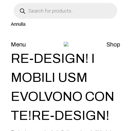
Products
LIVE
search
Annulla
05 / OTT / 2023
Menu
Shop
RE-DESIGN! I
MOBILI USM
EVOLVONO CON
TE!RE-DESIGN!